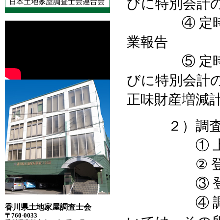
びに特別会計
④ 定時総
業報告
⑤ 定時総
びに特別会計
正味財産増減
２）調査士
① 上記１
② 登録
③ 登録
④ 調査士
香川県土地家屋調査士会
〒760-0033