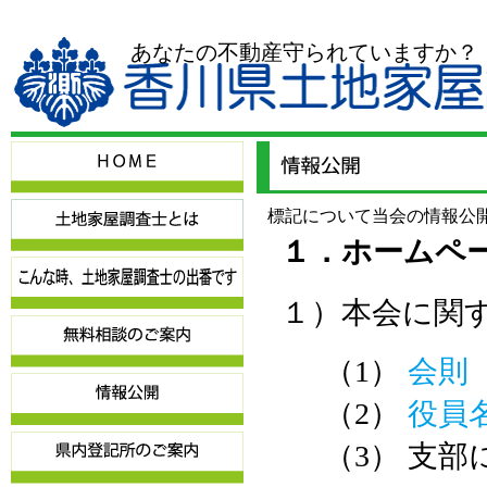
あなたの不動産守られていますか？
標記について当会の情報公
１．ホームペ
１）本会に関
（1）
会則
（2）
役員
（3） 支