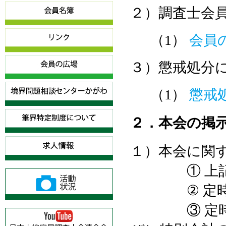
２）調査士会
（1）
会員
３）懲戒処分
（1）
懲戒
２．本会の掲
１）本会に関
① 上記１）
② 定時総
③ 定時総